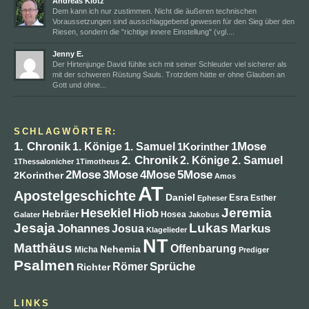
Andreas Klotz
Dem kann ich nur zustimmen. Nicht die äußeren technischen
Voraussetzungen sind ausschlaggebend gewesen für den Sieg über den
Riesen, sondern die "richtige innere Einstellung" (vgl....
Jenny E.
Der Hirtenjunge David fühlte sich mit seiner Schleuder viel sicherer als
mit der schweren Rüstung Sauls. Trotzdem hätte er ohne Glauben an
Gott und ohne...
SCHLAGWÖRTER:
1. Chronik
1Mose
1. Könige
1. Samuel
1Korinther
2. Chronik
2. Könige
2. Samuel
1Thessalonicher
1Timotheus
4Mose
2Mose
3Mose
5Mose
2Korinther
Amos
AT
Apostelgeschichte
Daniel
Esra
Esther
Epheser
Jeremia
Hesekiel
Hiob
Hebräer
Hosea
Galater
Jakobus
Jesaja
Lukas
Johannes
Markus
Josua
Klagelieder
NT
Matthäus
Offenbarung
Nehemia
Micha
Prediger
Psalmen
Sprüche
Römer
Richter
LINKS