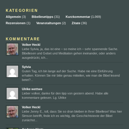
KATEGORIEN
Allgemein
(3)
Bibellesetipps
(31)
Kurzkommentar
(1.069)
Rezensionen
(1)
Veranstaltungen
(2)
Zitate
(36)
KOMMENTARE
Volker Heckl
Liebe Sylvia, ja, das ist eine – so meine ich – sehr spannende Sache.
Bibellesen und Gebet und Meditation gehen ineinander, oder anders
ausgedrückt, ich...
Sylvia
Guten Tag, ich bin lange auf der Suche. Habe nie eine Einführung
erhalten. Können Sie mir bitte genau mitteilen, wie man die Bibel lesend
betet?...
Ulrike wettwe
Lieber volker, danke für den tipp von gestern abend. Habe alle
kommentare gelesen. Lg. Ulrike
Volker Heckl
Liebe Jenny E., toll, dass Sie so dran bleiben in Ihrer Bibellese! Was hier
Simson betrifft, finde ich es wichtig, die Geschichtstexte der Bibel
zunächst...