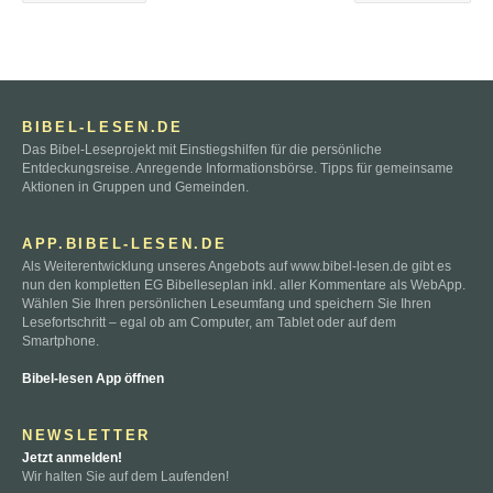
BIBEL-LESEN.DE
Das Bibel-Leseprojekt mit Einstiegshilfen für die persönliche
Entdeckungsreise. Anregende Informationsbörse. Tipps für gemeinsame
Aktionen in Gruppen und Gemeinden.
APP.BIBEL-LESEN.DE
Als Weiterentwicklung unseres Angebots auf www.bibel-lesen.de gibt es
nun den kompletten EG Bibelleseplan inkl. aller Kommentare als WebApp.
Wählen Sie Ihren persönlichen Leseumfang und speichern Sie Ihren
Lesefortschritt – egal ob am Computer, am Tablet oder auf dem
Smartphone.
Bibel-lesen App öffnen
NEWSLETTER
Jetzt anmelden!
Wir halten Sie auf dem Laufenden!