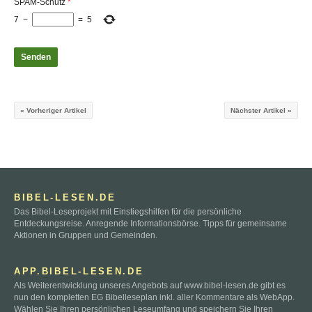
SPAM-Schutz
*
7
−
=
5
« Vorheriger Artikel
Nächster Artikel »
BIBEL-LESEN.DE
Das Bibel-Leseprojekt mit Einstiegshilfen für die persönliche
Entdeckungsreise. Anregende Informationsbörse. Tipps für gemeinsame
Aktionen in Gruppen und Gemeinden.
APP.BIBEL-LESEN.DE
Als Weiterentwicklung unseres Angebots auf www.bibel-lesen.de gibt es
nun den kompletten EG Bibelleseplan inkl. aller Kommentare als WebApp.
Wählen Sie Ihren persönlichen Leseumfang und speichern Sie Ihren