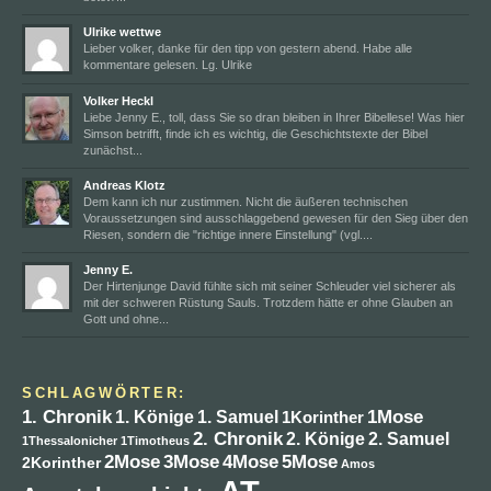
Ulrike wettwe
Lieber volker, danke für den tipp von gestern abend. Habe alle
kommentare gelesen. Lg. Ulrike
Volker Heckl
Liebe Jenny E., toll, dass Sie so dran bleiben in Ihrer Bibellese! Was hier
Simson betrifft, finde ich es wichtig, die Geschichtstexte der Bibel
zunächst...
Andreas Klotz
Dem kann ich nur zustimmen. Nicht die äußeren technischen
Voraussetzungen sind ausschlaggebend gewesen für den Sieg über den
Riesen, sondern die "richtige innere Einstellung" (vgl....
Jenny E.
Der Hirtenjunge David fühlte sich mit seiner Schleuder viel sicherer als
mit der schweren Rüstung Sauls. Trotzdem hätte er ohne Glauben an
Gott und ohne...
SCHLAGWÖRTER:
1. Chronik
1Mose
1. Könige
1. Samuel
1Korinther
2. Chronik
2. Könige
2. Samuel
1Thessalonicher
1Timotheus
4Mose
2Mose
3Mose
5Mose
2Korinther
Amos