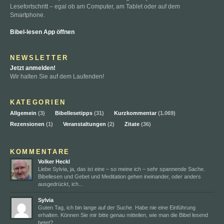
Lesefortschritt – egal ob am Computer, am Tablet oder auf dem
Smartphone.
Bibel-lesen App öffnen
NEWSLETTER
Jetzt anmelden!
Wir halten Sie auf dem Laufenden!
KATEGORIEN
Allgemein
(3)
Bibellesetipps
(31)
Kurzkommentar
(1.069)
Rezensionen
(1)
Veranstaltungen
(2)
Zitate
(36)
KOMMENTARE
Volker Heckl
Liebe Sylvia, ja, das ist eine – so meine ich – sehr spannende Sache.
Bibellesen und Gebet und Meditation gehen ineinander, oder anders
ausgedrückt, ich...
Sylvia
Guten Tag, ich bin lange auf der Suche. Habe nie eine Einführung
erhalten. Können Sie mir bitte genau mitteilen, wie man die Bibel lesend
betet?...