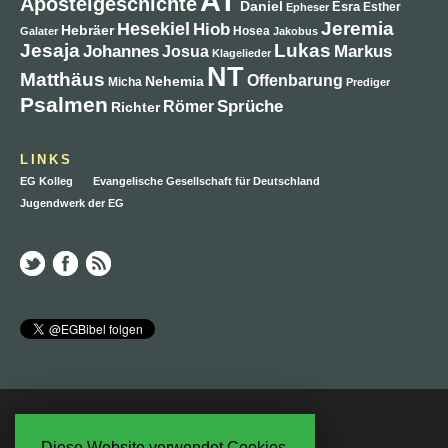
AT
Apostelgeschichte
Daniel
Esra
Esther
Epheser
Jeremia
Hesekiel
Hiob
Hebräer
Hosea
Galater
Jakobus
Jesaja
Lukas
Johannes
Markus
Josua
Klagelieder
NT
Matthäus
Offenbarung
Nehemia
Micha
Prediger
Psalmen
Sprüche
Römer
Richter
LINKS
EG Kolleg
Evangelische Gesellschaft für Deutschland
Jugendwerk der EG
Ein Projekt der Evangelischen Gesellschaft f.D.
RSS Feed
RSS Kommentare
Diese Website verwendet Cookies.