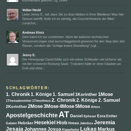
kommentare gelesen. Lg. Ulrike
Volker Heckl
Liebe Jenny E., toll, dass Sie so dran bleiben in Ihrer Bibellese! Was hier
Simson betrifft, finde ich es wichtig, die Geschichtstexte der Bibel
zunächst...
Andreas Klotz
Dem kann ich nur zustimmen. Nicht die äußeren technischen
Voraussetzungen sind ausschlaggebend gewesen für den Sieg über den
Riesen, sondern die "richtige innere Einstellung" (vgl....
Jenny E.
Der Hirtenjunge David fühlte sich mit seiner Schleuder viel sicherer als
mit der schweren Rüstung Sauls. Trotzdem hätte er ohne Glauben an
Gott und ohne...
SCHLAGWÖRTER:
1. Chronik
1Mose
1. Könige
1. Samuel
1Korinther
2. Chronik
2. Könige
2. Samuel
1Thessalonicher
1Timotheus
4Mose
2Mose
3Mose
5Mose
2Korinther
Amos
AT
Apostelgeschichte
Daniel
Esra
Esther
Epheser
Jeremia
Hesekiel
Hiob
Hebräer
Hosea
Galater
Jakobus
Jesaja
Lukas
Johannes
Markus
Josua
Klagelieder