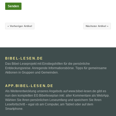
« Vorheriger Artikel
Nächster Artikel »
BIBEL-LESEN.DE
Das Bibel-Leseprojekt mit Einstiegshilfen für die persönliche
Entdeckungsreise. Anregende Informationsbörse. Tipps für gemeinsame
Aktionen in Gruppen und Gemeinden.
APP.BIBEL-LESEN.DE
Als Weiterentwicklung unseres Angebots auf www.bibel-lesen.de gibt es
nun den kompletten EG Bibelleseplan inkl. aller Kommentare als WebApp.
Wählen Sie Ihren persönlichen Leseumfang und speichern Sie Ihren
Lesefortschritt – egal ob am Computer, am Tablet oder auf dem
Smartphone.