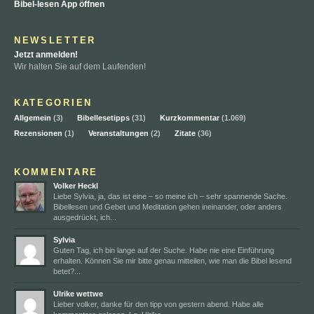
Bibel-lesen App öffnen
NEWSLETTER
Jetzt anmelden!
Wir halten Sie auf dem Laufenden!
KATEGORIEN
Allgemein
(3)
Bibellesetipps
(31)
Kurzkommentar
(1.069)
Rezensionen
(1)
Veranstaltungen
(2)
Zitate
(36)
KOMMENTARE
Volker Heckl
Liebe Sylvia, ja, das ist eine – so meine ich – sehr spannende Sache.
Bibellesen und Gebet und Meditation gehen ineinander, oder anders
ausgedrückt, ich...
Sylvia
Guten Tag, ich bin lange auf der Suche. Habe nie eine Einführung
erhalten. Können Sie mir bitte genau mitteilen, wie man die Bibel lesend
betet?...
Ulrike wettwe
Lieber volker, danke für den tipp von gestern abend. Habe alle