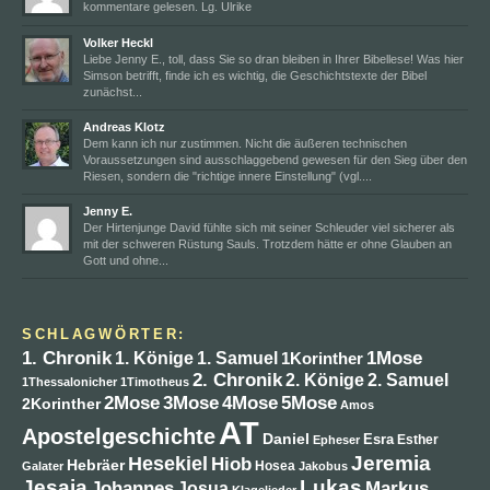
kommentare gelesen. Lg. Ulrike
Volker Heckl
Liebe Jenny E., toll, dass Sie so dran bleiben in Ihrer Bibellese! Was hier
Simson betrifft, finde ich es wichtig, die Geschichtstexte der Bibel
zunächst...
Andreas Klotz
Dem kann ich nur zustimmen. Nicht die äußeren technischen
Voraussetzungen sind ausschlaggebend gewesen für den Sieg über den
Riesen, sondern die "richtige innere Einstellung" (vgl....
Jenny E.
Der Hirtenjunge David fühlte sich mit seiner Schleuder viel sicherer als
mit der schweren Rüstung Sauls. Trotzdem hätte er ohne Glauben an
Gott und ohne...
SCHLAGWÖRTER:
1. Chronik
1Mose
1. Könige
1. Samuel
1Korinther
2. Chronik
2. Könige
2. Samuel
1Thessalonicher
1Timotheus
4Mose
2Mose
3Mose
5Mose
2Korinther
Amos
AT
Apostelgeschichte
Daniel
Esra
Esther
Epheser
Jeremia
Hesekiel
Hiob
Hebräer
Hosea
Galater
Jakobus
Jesaja
Lukas
Johannes
Markus
Josua
Klagelieder