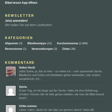
Bibel-lesen App öffnen
NEWSLETTER
Jetzt anmelden!
Wir halten Sie auf dem Laufenden!
KATEGORIEN
Allgemein
(3)
Bibellesetipps
(31)
Kurzkommentar
(1.069)
Rezensionen
(1)
Veranstaltungen
(2)
Zitate
(36)
KOMMENTARE
Volker Heckl
Liebe Sylvia, ja, das ist eine – so meine ich – sehr spannende Sache.
Bibellesen und Gebet und Meditation gehen ineinander, oder anders
ausgedrückt, ich...
Sylvia
Guten Tag, ich bin lange auf der Suche. Habe nie eine Einführung
erhalten. Können Sie mir bitte genau mitteilen, wie man die Bibel lesend
betet?...
Ulrike wettwe
Lieber volker, danke für den tipp von gestern abend. Habe alle