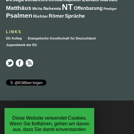
NT
Matthäus
Offenbarung
Nehemia
Micha
Prediger
Psalmen
Sprüche
Römer
Richter
LINKS
EG Kolleg
Evangelische Gesellschaft für Deutschland
Jugendwerk der EG
Ein Projekt der Evangelischen Gesellschaft f.D.
RSS Feed
RSS Kommentare
Diese Website verwendet Cookies.
Wenn Sie fortfahren, gehen wir davon
Impressum
aus, dass Sie damit einverstanden
Datenschutzerklärung