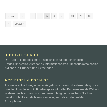
« Erste
«
...
3
4
5
6
7
...
10
20
30
...
»
Letzte »
BIBEL-LESEN.DE
Das Bibel-Leseprojekt mit Einstiegshilfen für die persönliche
Entdeckungsreise. Anregende Informationsbörse. Tipps für gemeinsame
Aktionen in Gruppen und Gemeinden.
APP.BIBEL-LESEN.DE
Als Weiterentwicklung unseres Angebots auf www.bibel-lesen.de gibt es
nun den kompletten EG Bibelleseplan inkl. aller Kommentare als WebApp.
Wählen Sie Ihren persönlichen Leseumfang und speichern Sie Ihren
Lesefortschritt – egal ob am Computer, am Tablet oder auf dem
Smartphone.