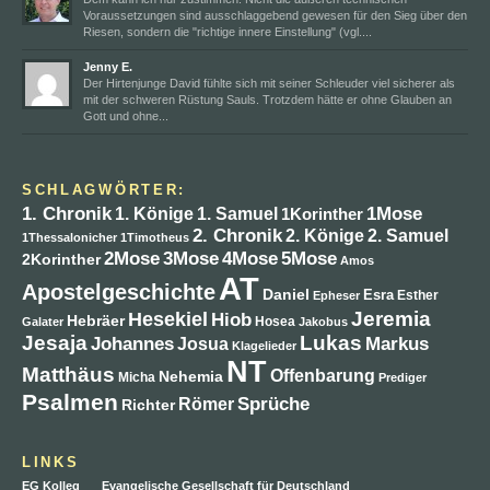
Voraussetzungen sind ausschlaggebend gewesen für den Sieg über den
Riesen, sondern die "richtige innere Einstellung" (vgl....
Jenny E.
Der Hirtenjunge David fühlte sich mit seiner Schleuder viel sicherer als
mit der schweren Rüstung Sauls. Trotzdem hätte er ohne Glauben an
Gott und ohne...
SCHLAGWÖRTER:
1. Chronik
1Mose
1. Könige
1. Samuel
1Korinther
2. Chronik
2. Könige
2. Samuel
1Thessalonicher
1Timotheus
4Mose
2Mose
3Mose
5Mose
2Korinther
Amos
AT
Apostelgeschichte
Daniel
Esra
Esther
Epheser
Jeremia
Hesekiel
Hiob
Hebräer
Hosea
Galater
Jakobus
Jesaja
Lukas
Johannes
Markus
Josua
Klagelieder
NT
Matthäus
Offenbarung
Nehemia
Micha
Prediger
Psalmen
Sprüche
Römer
Richter
LINKS
EG Kolleg
Evangelische Gesellschaft für Deutschland