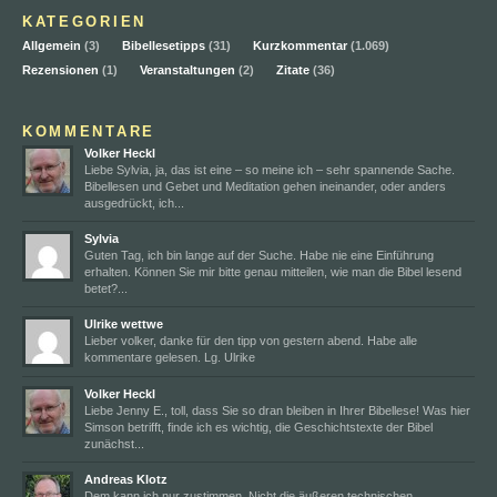
KATEGORIEN
Allgemein
(3)
Bibellesetipps
(31)
Kurzkommentar
(1.069)
Rezensionen
(1)
Veranstaltungen
(2)
Zitate
(36)
KOMMENTARE
Volker Heckl
Liebe Sylvia, ja, das ist eine – so meine ich – sehr spannende Sache.
Bibellesen und Gebet und Meditation gehen ineinander, oder anders
ausgedrückt, ich...
Sylvia
Guten Tag, ich bin lange auf der Suche. Habe nie eine Einführung
erhalten. Können Sie mir bitte genau mitteilen, wie man die Bibel lesend
betet?...
Ulrike wettwe
Lieber volker, danke für den tipp von gestern abend. Habe alle
kommentare gelesen. Lg. Ulrike
Volker Heckl
Liebe Jenny E., toll, dass Sie so dran bleiben in Ihrer Bibellese! Was hier
Simson betrifft, finde ich es wichtig, die Geschichtstexte der Bibel
zunächst...
Andreas Klotz
Dem kann ich nur zustimmen. Nicht die äußeren technischen