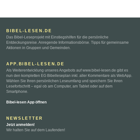
BIBEL-LESEN.DE
Das Bibel-Leseprojekt mit Einstiegshilfen für die persönliche
Entdeckungsreise. Anregende Informationsbörse. Tipps für gemeinsame
Aktionen in Gruppen und Gemeinden.
APP.BIBEL-LESEN.DE
Als Weiterentwicklung unseres Angebots auf www.bibel-lesen.de gibt es
nun den kompletten EG Bibelleseplan inkl. aller Kommentare als WebApp.
Wählen Sie Ihren persönlichen Leseumfang und speichern Sie Ihren
Lesefortschritt – egal ob am Computer, am Tablet oder auf dem
Smartphone.
Bibel-lesen App öffnen
NEWSLETTER
Jetzt anmelden!
Wir halten Sie auf dem Laufenden!