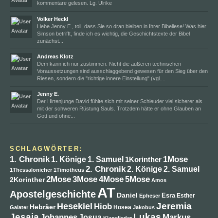
kommentare gelesen. Lg. Ulrike
Volker Heckl
Liebe Jenny E., toll, dass Sie so dran bleiben in Ihrer Bibellese! Was hier
Simson betrifft, finde ich es wichtig, die Geschichtstexte der Bibel
zunächst...
Andreas Klotz
Dem kann ich nur zustimmen. Nicht die äußeren technischen
Voraussetzungen sind ausschlaggebend gewesen für den Sieg über den
Riesen, sondern die "richtige innere Einstellung" (vgl....
Jenny E.
Der Hirtenjunge David fühlte sich mit seiner Schleuder viel sicherer als
mit der schweren Rüstung Sauls. Trotzdem hätte er ohne Glauben an
Gott und ohne...
SCHLAGWÖRTER:
1. Chronik
1Mose
1. Könige
1. Samuel
1Korinther
2. Chronik
2. Könige
2. Samuel
1Thessalonicher
1Timotheus
4Mose
2Mose
3Mose
5Mose
2Korinther
Amos
AT
Apostelgeschichte
Daniel
Esra
Esther
Epheser
Jeremia
Hesekiel
Hiob
Hebräer
Hosea
Galater
Jakobus
Jesaja
Lukas
Johannes
Markus
Josua
Klagelieder