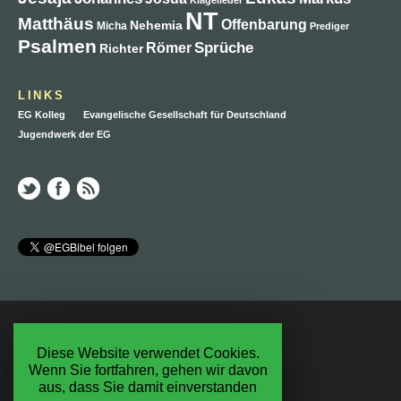
NT
Matthäus
Offenbarung
Nehemia
Micha
Prediger
Psalmen
Sprüche
Römer
Richter
LINKS
EG Kolleg
Evangelische Gesellschaft für Deutschland
Jugendwerk der EG
Ein Projekt der Evangelischen Gesellschaft f.D.
RSS Feed
RSS Kommentare
Diese Website verwendet Cookies.
Wenn Sie fortfahren, gehen wir davon
Impressum
aus, dass Sie damit einverstanden
Datenschutzerklärung