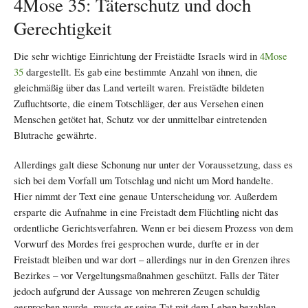
4Mose 35: Täterschutz und doch
Gerechtigkeit
Die sehr wichtige Einrichtung der Freistädte Israels wird in
4Mose
35
dargestellt. Es gab eine bestimmte Anzahl von ihnen, die
gleichmäßig über das Land verteilt waren. Freistädte bildeten
Zufluchtsorte, die einem Totschläger, der aus Versehen einen
Menschen getötet hat, Schutz vor der unmittelbar eintretenden
Blutrache gewährte.
Allerdings galt diese Schonung nur unter der Voraussetzung, dass es
sich bei dem Vorfall um Totschlag und nicht um Mord handelte.
Hier nimmt der Text eine genaue Unterscheidung vor. Außerdem
ersparte die Aufnahme in eine Freistadt dem Flüchtling nicht das
ordentliche Gerichtsverfahren. Wenn er bei diesem Prozess von dem
Vorwurf des Mordes frei gesprochen wurde, durfte er in der
Freistadt bleiben und war dort – allerdings nur in den Grenzen ihres
Bezirkes – vor Vergeltungsmaßnahmen geschützt. Falls der Täter
jedoch aufgrund der Aussage von mehreren Zeugen schuldig
gesprochen wurde, musste er seine Tat mit dem Leben bezahlen.