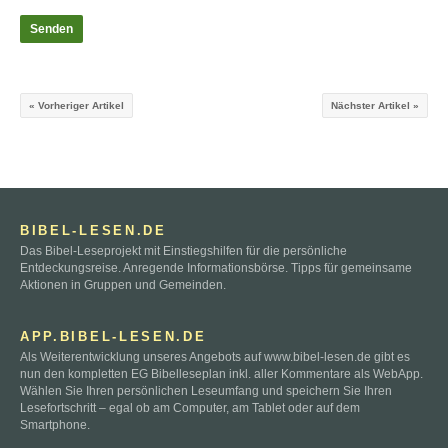
« Vorheriger Artikel
Nächster Artikel »
BIBEL-LESEN.DE
Das Bibel-Leseprojekt mit Einstiegshilfen für die persönliche
Entdeckungsreise. Anregende Informationsbörse. Tipps für gemeinsame
Aktionen in Gruppen und Gemeinden.
APP.BIBEL-LESEN.DE
Als Weiterentwicklung unseres Angebots auf www.bibel-lesen.de gibt es
nun den kompletten EG Bibelleseplan inkl. aller Kommentare als WebApp.
Wählen Sie Ihren persönlichen Leseumfang und speichern Sie Ihren
Lesefortschritt – egal ob am Computer, am Tablet oder auf dem
Smartphone.