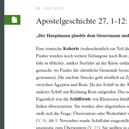
26. JULI 2022
Apostelgeschichte 27, 1-12:
„Der Hauptmann glaubte dem Steuermann und d
Kohorte
Eine römische
(wahrscheinlich ein Teil die
Paulus wurden noch weitere Gefangene nach Rom ge
fuhr in üblicher, antiker Seefahrt an der Küste entl
gemacht, wo Paulus die christliche Gemeinde besuc
gewonnen). Die nächste Strecke geht nördlich an 
zwischen Ägypten und Rom. Da das Schiff in die Ä
anderes Schiff mit Richtung Rom aufgreifen. Das
Schiffsrute
Eigentlich war die
von Kleinasien hinü
Italien überzusetzen. Sie werden aber abgetrieben 
stellt sich die Frage: Überwintern oder Weiterfahrt
(
V. 9
). Ab 1. November wurde Schiffahrt eingestell
ungünstig zum Überwintern (
V. 12
). Sie wollten i