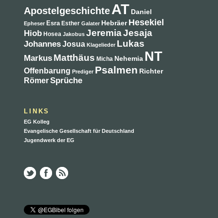
AT
Apostelgeschichte
Daniel
Hesekiel
Hebräer
Esra
Esther
Epheser
Galater
Jeremia
Jesaja
Hiob
Hosea
Jakobus
Lukas
Johannes
Josua
Klagelieder
NT
Matthäus
Markus
Nehemia
Micha
Psalmen
Offenbarung
Richter
Prediger
Sprüche
Römer
LINKS
EG Kolleg
Evangelische Gesellschaft für Deutschland
Jugendwerk der EG