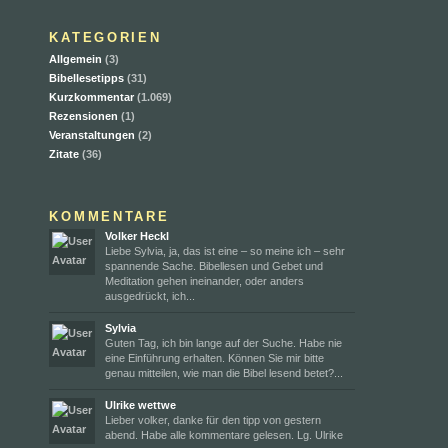
KATEGORIEN
Allgemein
(3)
Bibellesetipps
(31)
Kurzkommentar
(1.069)
Rezensionen
(1)
Veranstaltungen
(2)
Zitate
(36)
KOMMENTARE
Volker Heckl
Liebe Sylvia, ja, das ist eine – so meine ich – sehr
spannende Sache. Bibellesen und Gebet und
Meditation gehen ineinander, oder anders
ausgedrückt, ich...
Sylvia
Guten Tag, ich bin lange auf der Suche. Habe nie
eine Einführung erhalten. Können Sie mir bitte
genau mitteilen, wie man die Bibel lesend betet?...
Ulrike wettwe
Lieber volker, danke für den tipp von gestern
abend. Habe alle kommentare gelesen. Lg. Ulrike