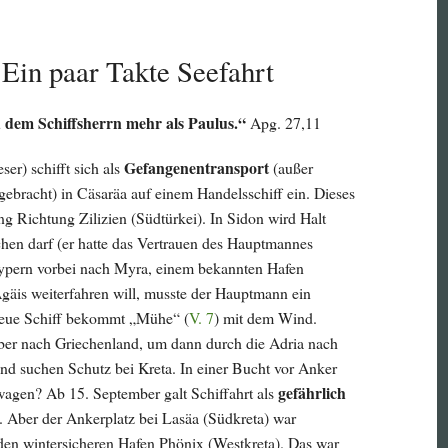
 Ein paar Takte Seefahrt
em Schiffsherrn mehr als Paulus.“
Apg. 27,11
Gefangenentransport
ser) schifft sich als
(außer
bracht) in Cäsaräa auf einem Handelsschiff ein. Dieses
ang Richtung Zilizien (Südtürkei). In Sidon wird Halt
hen darf (er hatte das Vertrauen des Hauptmannes
Zypern vorbei nach Myra, einem bekannten Hafen
gäis weiterfahren will, musste der Hauptmann ein
 neue Schiff bekommt „Mühe“ (
V. 7
) mit dem Wind.
ber nach Griechenland, um dann durch die Adria nach
und suchen Schutz bei Kreta. In einer Bucht vor Anker
gefährlich
 wagen? Ab 15. September galt Schiffahrt als
t. Aber der Ankerplatz bei Lasäa (Südkreta) war
n den wintersicheren Hafen Phönix (Westkreta). Das war