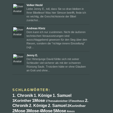
Volker Heckl
Liebe Jenny E., toll, dass Sie so dran bleiben in
Ihrer Bibellese! Was hier Simson betrifft, finde ich
es wichtig, die Geschichtstexte der Bibel
zunächst...
Andreas Klotz
Dem kann ich nur zustimmen. Nicht die äußeren
technischen Voraussetzungen sind
ausschlaggebend gewesen für den Sieg über den
Riesen, sondern die "richtige innere Einstellung"
(vgl....
Jenny E.
Der Hirtenjunge David fühlte sich mit seiner
Schleuder viel sicherer als mit der schweren
Rüstung Sauls. Trotzdem hätte er ohne Glauben
an Gott und ohne...
SCHLAGWÖRTER:
1. Chronik
1. Könige
1. Samuel
1Mose
2.
1Korinther
1Thessalonicher
1Timotheus
Chronik
2. Könige
2. Samuel
2Korinther
4Mose
2Mose
3Mose
5Mose
Amos